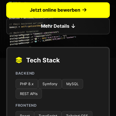
Jetzt online bewerben
Mehr Details
Tech Stack
BACKEND
PHP 8.x
Symfony
MySQL
REST APIs
FRONTEND
React
TypeScript
Tailwind CSS