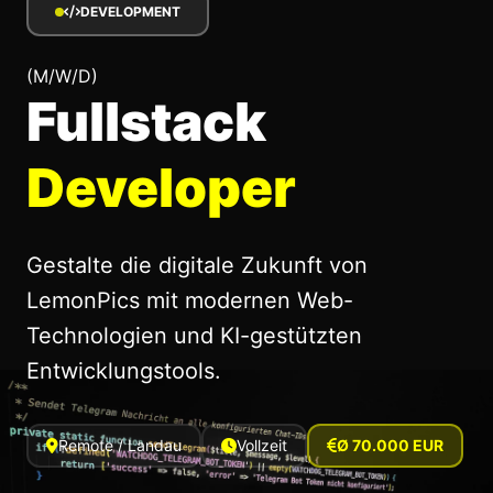
DEVELOPMENT
(M/W/D)
Fullstack
Developer
Gestalte die digitale Zukunft von
LemonPics mit modernen Web-
Technologien und KI-gestützten
Entwicklungstools.
Remote / Landau
Vollzeit
Ø 70.000 EUR