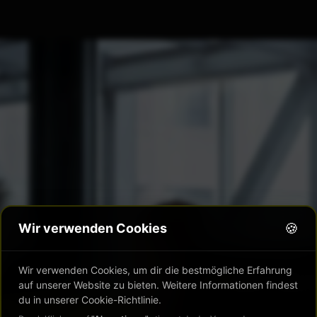
🍪
Wir verwenden Cookies
Wir verwenden Cookies, um dir die bestmögliche Erfahrung
Deine Wer
nager
auf unserer Website zu bieten. Weitere Informationen findest
du in unserer Cookie-Richtlinie.